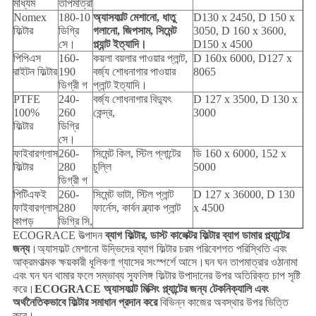
মাধ্যম
তাপমাত্রা
Nomex
180-10
অ্যাসফাল্ট মেশানো, ধাতু
D130 x 2450, D 150 x
ফিল্টার
ডিগ্রি
গলানো, জিপসাম, সিমেন্ট
3050, D 160 x 3600,
সে।
প্ল্যান্ট ইত্যাদি।
D150 x 4500
পিপিএস
160-
কয়লা বয়লার পাওয়ার প্লান্ট,
D 160x 6000, D127 x
রাইটন ফিল্টার
190
বর্জ্য শোধনাগার পাওয়ার
8065
ডিগ্রী গ
প্লান্ট ইত্যাদি।
PTFE
240-
বর্জ্য শোধনাগার বিদ্যুৎ
D 127 x 3500, D 130 x
100%
260
কেন্দ্র,
3000
ফিল্টার
ডিগ্রি
সে।
ফাইবারগ্লাস
260-
সিমেন্ট কিল, স্টিল প্লান্টের
ডি 160 x 6000, 152 x
ফিল্টার
280
চুল্লি
5000
ডিগ্রী গ
পিটিএফই
260-
সিমেন্ট ভাটা, স্টিল প্লান্ট
D 127 x 36000, D 130
ফাইবারগ্লাস
280
ফার্নেস, কার্বন ব্ল্যাক প্লান্ট
x 4500
কাপড়
ডিগ্রি সি,
ECOGRACE উত্পাদন
ব্যাগ ফিল্টার, ডাস্ট কালেক্টর ফিল্টার ব্যাগ ডামার প্ল্যান্টের
জন্য
।অ্যাসফল্ট মেশানো উদ্ভিদের ব্যাগ ফিল্টার চরম পরিবেশগত পরিস্থিতি এবং
আক্রমণাত্মক ক্ষয়কারী ধূলিকণা গ্যাসের সংস্পর্শে আসে।ঘন ঘন তাপমাত্রার ওঠানামা
এবং ঘন ঘন থামার ফলে সম্ভাব্য স্ফুলিঙ্গ ফিল্টার উপাদানের উপর অতিরিক্ত চাপ সৃষ্টি
করে।
ECOGRACE অ্যাসফাল্ট মিক্সিং প্ল্যান্টের জন্য টেকনিক্যালি এবং
অর্থনৈতিকভাবে ফিল্টার সমাধান প্রদান করে
বিভিন্ন কাজের অবস্থার উপর ভিত্তি
করে।