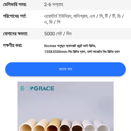
ডেলিভারি সময়:
2-6 সপ্তাহ
নিয়ন্ত্রণ
পরিশোধের শর্ত:
ওয়েস্টার্ন ইউনিয়ন, মানিগ্রাম, এল / সি, টি / টি, ডি /
এ, ডি / পি
যোগাযোগ
যোগানের ক্ষমতা:
5000 সেট / দিন
করুন
লক্ষণীয় করা:
,
Nomex অনুভূত অ্যাসফাল্ট প্ল্যান্ট ডাস্ট ফিল্টার
,
150X4500mm নিড ফিল্টার ব্যাগ
ডাস্ট কালেক্টর নিড ফিল্টার ব্যাগ
খবর
ভালো দাম
উদ্ধৃতির
জন্য
আবেদন
সাইট
ম্যাপ