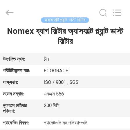
ZHEJIANG
GRACE
ENVIROTECH
CO.,LTD.
All
অ্যাসফাল্ট প্ল্যান্ট ডাস্ট ফিল্টার
Rights
Reserved.
Nomex ব্যাগ ফিল্টার অ্যাসফাল্ট প্ল্যান্ট ডাস্ট
বাড়ি
ফিল্টার
পণ্য
উৎপত্তি স্থল:
চীন
আমাদের
পরিচিতিমুলক নাম:
ECOGRACE
সম্পর্কে
সাক্ষ্যদান:
ISO / 9001 , SGS
মডেল নম্বার:
এমএক্স 556
কারখানা
ন্যূনতম চাহিদার
200 পিসি
ভ্রমণ
পরিমাণ:
প্যাকেজিং বিবরণ:
প্যালেটগুলি সহ পলিব্যাগগুলি
মান