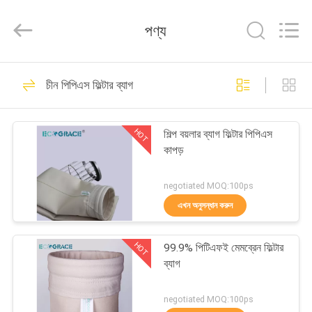
ফিল্টার
ব্যাগ
সরবরাহকারী.
পণ্য
Copyright
©
2020
-
2021
বাড়ি
37
industrialfilterbag.com.
All
চীন পিপিএস ফিল্টার ব্যাগ
Rights
Reserved.
শিল্প ফিল্টার ব্যাগ
পণ্য
HOT
শিল্প বয়লার ব্যাগ ফিল্টার পিপিএস
কাপড়
আমাদের
সম্পর্কে
negotiated MOQ:100ps
এখন অনুসন্ধান করুন
22
কারখানা
HOT
99.9% পিটিএফই মেমব্রেন ফিল্টার
ভ্রমণ
পিটিএফই ফিল্টার ব্যাগ
ব্যাগ
মান
negotiated MOQ:100ps