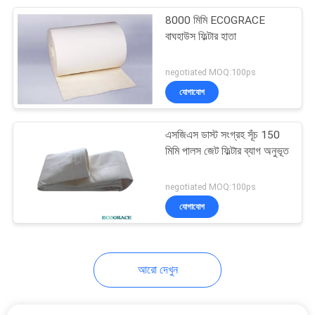
8000 মিমি ECOGRACE
18
বাঘহাউস ফিল্টার হাতা
পিপিএস ফিল্টার ব্যাগ
negotiated MOQ:100ps
যোগাযোগ
এসজিএস ডাস্ট সংগ্রহ সূঁচ 150
মিমি পালস জেট ফিল্টার ব্যাগ অনুভূত
21
negotiated MOQ:100ps
যোগাযোগ
ফাইবারগ্লাস ফিল্টার ব্যাগ
আরো দেখুন