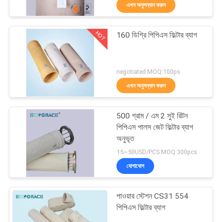
এখন অনুসন্ধান করুন
নিয়ন্ত্রণ
HOT
160 ডিগ্রি পিপিএস ফিল্টার ব্যাগ
যোগাযোগ
16
করুন
অ্যাসফাল্ট প্ল্যান্ট ডাস্ট ফিল্টার
negotiated MOQ:100ps
এখন অনুসন্ধান করুন
উদ্ধৃতির
জন্য
500 গ্রাম / এম 2 সুই রিটন
আবেদন
পিপিএস পালস জেট ফিল্টার ব্যাগ
অনুভূত
28
15~50USD/PCS MOQ:300pcs
খবর
যোগাযোগ
ফিল্টার প্রেস কাপড়
পাওয়ার স্টেশন CS31 554
পিপিএস ফিল্টার ব্যাগ