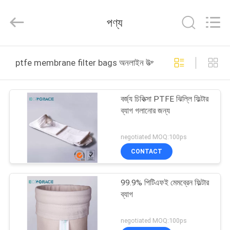
ZHEJIANG
GRACE
ENVIROTECH
পণ্য
CO.,LTD.
All
Rights
Reserved.
বাড়ি
ptfe membrane filter bags অনলাইন উত্পাদন
পণ্য
বর্জ্য চিকিত্সা PTFE ঝিল্লি ফিল্টার
ব্যাগ গলানোর জন্য
আমাদের
সম্পর্কে
negotiated MOQ:100ps
CONTACT
কারখানা
99.9% পিটিএফই মেমব্রেন ফিল্টার
ভ্রমণ
ব্যাগ
মান
negotiated MOQ:100ps