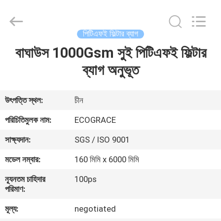
ফিল্টার
ব্যাগ
supplier.
Copyright
©
পিটিএফই ফিল্টার ব্যাগ
2020
-
2025
বাঘাউস 1000Gsm সুই পিটিএফই ফিল্টার
বাড়ি
ZHEJIANG
GRACE
ENVIROTECH
ব্যাগ অনুভূত
CO.,LTD.
All
পণ্য
Rights
Reserved.
উৎপত্তি স্থল:
চীন
আমাদের
পরিচিতিমুলক নাম:
ECOGRACE
সম্পর্কে
সাক্ষ্যদান:
SGS / ISO 9001
মডেল নম্বার:
160 মিমি x 6000 মিমি
কারখানা
ন্যূনতম চাহিদার
100ps
ভ্রমণ
পরিমাণ:
মূল্য:
negotiated
মান