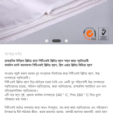
PRIVACY
POLICY
পণ্যের বর্ণনা
রাসায়নিক উদ্ভিদ ফিল্টার হাতা পিটিএফই ফিল্টার ব্যাগ শক্ত জারা প্রতিরোধী
বাঘাউস ডাস্ট কালেকশন পিটিএফই ফিল্টার ব্যাগ, শিল্প এয়ার ফিল্টার মিডিয়া ব্যাগ
পাওয়ার প্লান্ট কয়লা বয়লার ধুল সংগ্রাহক সিস্টেমের জন্য পিটিএফই ফিল্টার ব্যাগ, উচ্চ
তাপমাত্রা প্রতিরোধী।
পিটিএফই ফিল্টার ব্যাগ ত্রি-মাত্রিক দ্বারা তৈরি এবং একটি খুব শক্তিশালী উচ্চ তাপমাত্রা
প্রতিরোধের রয়েছে, পরিধান প্রতিরোধের, জারা প্রতিরোধের, রাসায়নিক স্থায়িত্ব এবং ভাল
হাইড্রোলাইজড প্রতিরোধের।
এটি তার মসৃণ পৃষ্ঠ, ধ্রুবক কার্যক্ষম তাপমাত্রা 240 ° C, শিখর 260 ° C দিয়ে ধুলো
পরিষ্কার করা সহজ।
পিটিএফই কঠোর অবস্থার জন্য আরও উপযুক্ত, যার জন্য জারা প্রতিরোধের এবং পরিস্রাবণ
উপকরণের দীর্ঘ পরিষেবা জীবন, কয়লা জ্বলন্ত বয়লার, ধূমপায়ী জ্বলন্ত জ্বালানী, কার্বন কৃষ্ণ