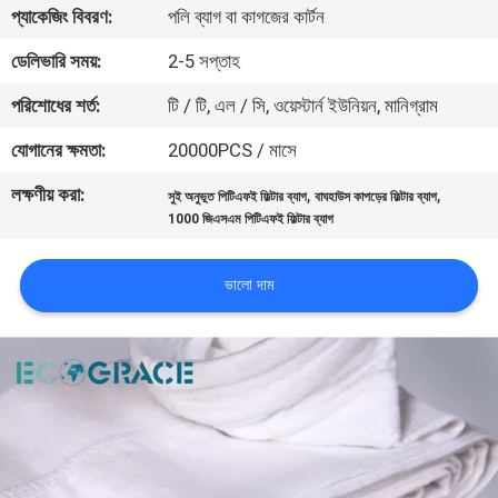
প্যাকেজিং বিবরণ:
পলি ব্যাগ বা কাগজের কার্টন
নিয়ন্ত্রণ
ডেলিভারি সময়:
2-5 সপ্তাহ
যোগাযোগ
পরিশোধের শর্ত:
টি / টি, এল / সি, ওয়েস্টার্ন ইউনিয়ন, মানিগ্রাম
করুন
যোগানের ক্ষমতা:
20000PCS / মাসে
লক্ষণীয় করা:
,
,
সুই অনুভূত পিটিএফই ফিল্টার ব্যাগ
বাঘহাউস কাপড়ের ফিল্টার ব্যাগ
খবর
1000 জিএসএম পিটিএফই ফিল্টার ব্যাগ
উদ্ধৃতির
ভালো দাম
জন্য
আবেদন
সাইট
ম্যাপ