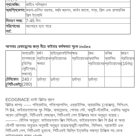
প্যাকেজিং:
কার্টনে পলিব্যাগ
অ্যাপ্লিকেশন:
কয়লা-চালিত বয়লার, বর্জ্য জ্বলন, কার্বন কালো, গন্ধ, শিল্প এবং রাসায়নিক
শিল্প ইত্যাদি
বিতরণ সময়:
7-45 দিন
পরিশোধের
আলোচ্য হতে পারে
শর্ত:
আপনার রেফারেন্সের জন্য নীচে ফাইবার কর্মক্ষমতা সূচক index
অপারেটিং
ঘর্ষণ
হাইড্রোলাইসিস
ক্ষার
জৈব
খনিজ
জারণ
তাপমাত্রা
প্রতিরোধ
প্রতিরোধের
প্রতিরোধের
অ্যাসিড
অ্যাসিড
প্রতিরোধ
(ডিগ্রি
ক্ষমতা
প্রতিরোধের
প্রতিরোধের
(15%)
সেন্টিগ্রেড,
শুকনো)
টেলিফোন
240 /
দুর্দান্ত
দুর্দান্ত
দুর্দান্ত
দুর্দান্ত
(280)
(পিটিএফই)
ECOGRACE ডাস্ট ফিল্টার ব্যাগ:
ফিল্টার কাপড় ----- পলিয়েস্টার, পলিপ্রোপলিন, এক্রাইলিক, অ্যারামিড (নোমেক্স), পিপিএস,
পি 84, ফাইবারগ্লাসের সুচ সিঞ্জিং, ক্যালেন্ডার, শোনার সেট, অ্যান্টি-স্ট্যাটিক, ওয়াটার অ্যান্ড
অয়েল রেপিল্যান্ট, পিটিএফই মেমব্রেন, পিটিএফই লেপ চিকিত্সার সাথে অনুভূত হয়েছে।
-------- যৌগিক অনুভূত: ফাইবারগ্লাস মিক্স পিপিএস, ফাইবারগ্লাস মিক্স পি 84 বা অন্য
যৌগটি আপনার অনুরোধ অনুযায়ী অনুভূত হয়েছেঅ্যান্টি-অ্যাসিড, সিলিকন, গ্রাফাইট এবং
পিটিএফই লেপ, পিটিএফই ডুবানো, পিটিএফই ঝিল্লি ইত্যাদির সমাপ্ত চিকিত্সা সহ বোনা
ফাইবারগ্লাস কাপড় cloth