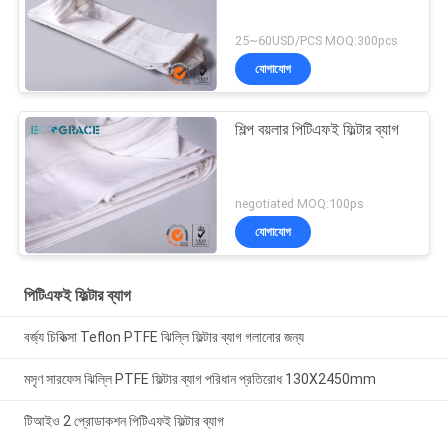
25~60USD/PCS MOQ:300pcs
যোগাযোগ
শিল্প বয়লার পিটিএফই ফিল্টার ব্যাগ
negotiated MOQ:100ps
যোগাযোগ
পিটিএফই ফিল্টার ব্যাগ
বর্জ্য চিকিত্সা Teflon PTFE ঝিল্লি ফিল্টার ব্যাগ গলানোর জন্য
মসৃণ সারফেস ঝিল্লি PTFE ফিল্টার ব্যাগ পরিধান প্রতিরোধ 130X2450mm
টিআইও 2 প্রোডাকশন পিটিএফই ফিল্টার ব্যাগ