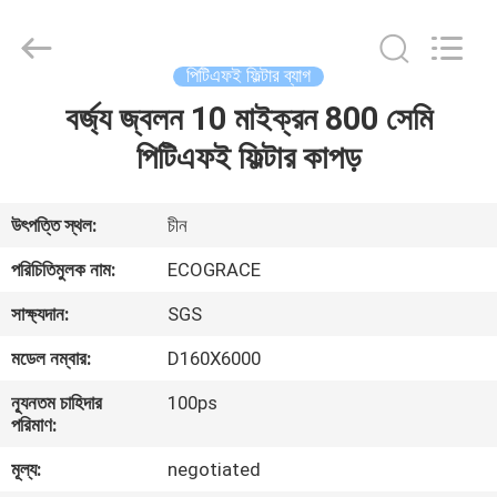
ফিল্টার
ব্যাগ
সরবরাহকারী.
Copyright
©
পিটিএফই ফিল্টার ব্যাগ
2020
-
2021
বর্জ্য জ্বলন 10 মাইক্রন 800 সেমি
বাড়ি
industrialfilterbag.com.
All
Rights
পিটিএফই ফিল্টার কাপড়
Reserved.
পণ্য
উৎপত্তি স্থল:
চীন
আমাদের
পরিচিতিমুলক নাম:
ECOGRACE
সম্পর্কে
সাক্ষ্যদান:
SGS
মডেল নম্বার:
D160X6000
কারখানা
ন্যূনতম চাহিদার
100ps
ভ্রমণ
পরিমাণ:
মূল্য:
negotiated
মান