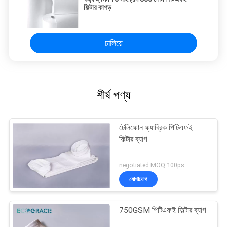
ফিল্টার কাপড়
চালিয়ে
শীর্ষ পণ্য
টেলিফোন ফ্যাব্রিক পিটিএফই
ফিল্টার ব্যাগ
negotiated MOQ:100ps
যোগাযোগ
750GSM পিটিএফই ফিল্টার ব্যাগ