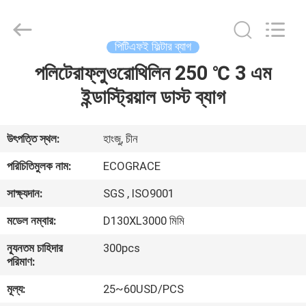
ফিল্টার
ব্যাগ
সরবরাহকারী.
Copyright
©
পিটিএফই ফিল্টার ব্যাগ
2020
-
2021
পলিটেরাফ্লুওরোথিলিন 250 ℃ 3 এম
বাড়ি
industrialfilterbag.com.
All
Rights
ইন্ডাস্ট্রিয়াল ডাস্ট ব্যাগ
Reserved.
পণ্য
উৎপত্তি স্থল:
হাংজু, চীন
আমাদের
পরিচিতিমুলক নাম:
ECOGRACE
সম্পর্কে
সাক্ষ্যদান:
SGS , ISO9001
মডেল নম্বার:
D130XL3000 মিমি
কারখানা
ন্যূনতম চাহিদার
300pcs
ভ্রমণ
পরিমাণ:
মূল্য:
25~60USD/PCS
মান