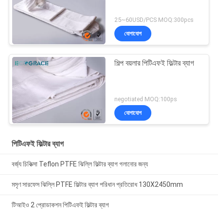
25~60USD/PCS MOQ:300pcs
যোগাযোগ
শিল্প বয়লার পিটিএফই ফিল্টার ব্যাগ
negotiated MOQ:100ps
যোগাযোগ
পিটিএফই ফিল্টার ব্যাগ
বর্জ্য চিকিত্সা Teflon PTFE ঝিল্লি ফিল্টার ব্যাগ গলানোর জন্য
মসৃণ সারফেস ঝিল্লি PTFE ফিল্টার ব্যাগ পরিধান প্রতিরোধ 130X2450mm
টিআইও 2 প্রোডাকশন পিটিএফই ফিল্টার ব্যাগ