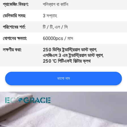
প্যাকেজিং বিবরণ:
পলিব্যাগ বা কার্টন
নিয়ন্ত্রণ
ডেলিভারি সময়:
3 সপ্তাহ
যোগাযোগ
পরিশোধের শর্ত:
টি / টি, এল / সি
করুন
যোগানের ক্ষমতা:
60000pcs / মাস
লক্ষণীয় করা:
250 ডিগ্রি ইন্ডাস্ট্রিয়াল ডাস্ট ব্যাগ
,
উদ্ধৃতির
এসজিএস 3 এম ইন্ডাস্ট্রিয়াল ডাস্ট ব্যাগ
,
250 ℃ পিটিএফই ফিল্টার ক্লথ
জন্য
আবেদন
ভালো দাম
খবর