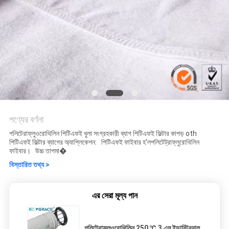
পণ্যের বর্ণনা
পলিটেরাফ্লুওরোথিলিন পিটিএফই ধুলা সংগ্রহকারী ব্যাগ পিটিএফই ফিল্টার কাপড় oth
পিটিএফই ফিল্টার ব্যাগের অ্যাপ্লিকেশন: পিটিএফই ফাইবার হ'লপলিটেট্রাফ্লুরোথিলিন
ফাইবার। উচ্চ তাপমা�
বিস্তারিত তথ্য >
এর সেরা মূল্য পান
পলিটেরাফ্লুওরোথিলিন 250 ℃ 3 এম ইন্ডাস্ট্রিয়াল