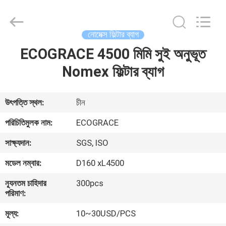
ZHEJIANG
GRACE
ENVIROTECH
CO.,LTD.
All
নোমেক্স ফিল্টার ব্যাগ
Rights
Reserved.
ECOGRACE 4500 মিমি সুই অনুভূত
বাড়ি
Nomex ফিল্টার ব্যাগ
পণ্য
উৎপত্তি স্থল:
চীন
আমাদের
পরিচিতিমুলক নাম:
ECOGRACE
সম্পর্কে
সাক্ষ্যদান:
SGS, ISO
মডেল নম্বার:
D160 xL4500
কারখানা
ন্যূনতম চাহিদার
300pcs
ভ্রমণ
পরিমাণ:
মূল্য:
10~30USD/PCS
মান