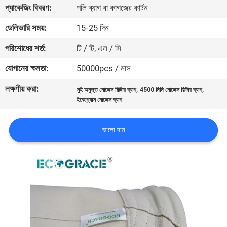
প্যাকেজিং বিবরণ:
পলি ব্যাগ বা কাগজের কার্টন
নিয়ন্ত্রণ
ডেলিভারি সময়:
15-25 দিন
যোগাযোগ
পরিশোধের শর্ত:
টি / টি, এল / সি
করুন
যোগানের ক্ষমতা:
50000pcs / মাস
লক্ষণীয় করা:
,
,
সুই অনুভূত নোমেক্স ফিল্টার ব্যাগ
4500 মিমি নোমেক্স ফিল্টার ব্যাগ
খবর
ইকোগ্র্যাস নোমেক্স ব্যাগ
উদ্ধৃতির
ভালো দাম
জন্য
আবেদন
সাইট
ম্যাপ