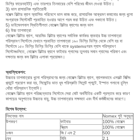
ডিগ্রি ফারেনহাইট) এবং তারপরে তিনবারের বেশি পরিধেয় জীবন দেওয়া উচিত।
3) ভাল রাসায়নিক প্রতিরোধী
নমেক্স ফিল্টার ব্যাগ অ্যাসিড পরিবেশে ভাল কাজ করে, রাসায়নিক আক্রমণ কমানোর জন্য ধুলো
সংগ্রাহক সিস্টেমটি প্রবাহিত হওয়ার আগে গরম করা উচিত এবং শুকানো উচিত।
5) ডাইমেনশনাল স্থিতিশীলতা নোমেক্স ফিল্টার ব্যাগের জন্য ভাল
6) উচ্চ তাপমাত্রা
নোমেক্স ফিল্টার ব্যাগ, আরমিড ফিল্টার ব্যাগের সর্বাধিক কার্যকর ব্যবহার উচ্চ তাপমাত্রা
পরিস্রাবণ সিস্টেমে যেখানে প্রবাহিত তাপমাত্রা ১৯০ ডিগ্রি ডিগ্রি থেকে বেশি হয় বা
সিস্টেমে ১৫০ ডিগ্রি ডিগ্রি ডিগ্রি বেশি থাকে systemsগরম গ্যাস পরিস্রাবণ
সিস্টেমগুলিতে, নোমেক্স ফিল্টার ব্যাগে ফাইবার গ্লাসের তুলনায় সমান গ্যাসের পরিমাণ এবং
দক্ষতার জন্য কম ফিল্টার এলাকা প্রয়োজন।
অ্যাপ্লিকেশন:
উচ্চতর তাপমাত্রার ধুলো পরিস্রাবণের জন্য নোমেক্স ফিল্টার ব্যাগ, ব্যাপকভাবে এসফল্ট মিক্সিং
প্ল্যান্টে প্রয়োগ করা হয়, সিমেন্টের ভাত ধূম পরিস্রুতি সিলেন্ট প্লান্টে, ইস্পাত গলানো চুল্লি
ধোঁয়া পরিস্রাবণ ইত্যাদি।
নোমেক্স ফিল্টার ব্যাগ পরিচ্ছন্নতার সিস্টেমে সেরা মোট অর্থনীতির একটি প্রস্তাব করে কারণ
কাপড়ের অনুপাতের উচ্চতর বায়ু, উচ্চ তাপমাত্রার সক্ষমতা এবং দীর্ঘ কর্মজীবনের কারণে।
বিশেষ উল্লেখ:
নিবন্ধের নাম
Nomex সুই অনুভূত
উপকরণ
ফাইবার
100% নোমেক্স
স্ক্রিম
100% নোমেক্স
ওজন
জি / এম 2
500
বেধ
মিমি
2.1