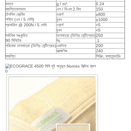
ঘনত্ব
g / m³
0.24
ব্যাপ্তিযোগ্যতা
এল / ডিএম 2.মিন
150
টেনসিল ব্রেকিং
ওয়ার্প
≥800
শক্তি (এন / 5 সেমি)
বুনন
≥1000
প্রসারিত @ 200N / 5 সেমি
ওয়ার্প
<5
বুনন
<5
সর্বাধিক সঙ্কুচিত
তাপমাত্রা (ডিগ্রি সেন্টিগ্রেড)
250
90 মিনিটের
%
.1
পরিষেবা তাপমাত্রা (ডিগ্রি সেন্টিগ্রেড)
একটানা
200
তাত্ক্ষণিক
240
সমাপ্তি
সিঞ্জিং, ক্যালেন্ডারিং