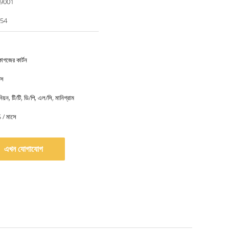
 9001
54
কাগজের কার্টন
বস
নিয়ন, টি/টি, ডি/পি, এল/সি, মানিগ্রাম
/ মাসে
এখন যোগাযোগ