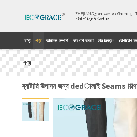
ZHEJIANG গ্র্যাক এনভায়রোটেক কো।, 
সর্বদা পরিস্রুতি উত্সর্গ করা
বাড়ি
পণ্য
আমাদের সম্পর্কে
কারখানা ভ্রমণ
মান নিয়ন্ত্রণ
যোগাযোগ কর
পণ্য
ব্যাটারি উত্পাদন জন্য dedালাই Seams শিল্প ফিল