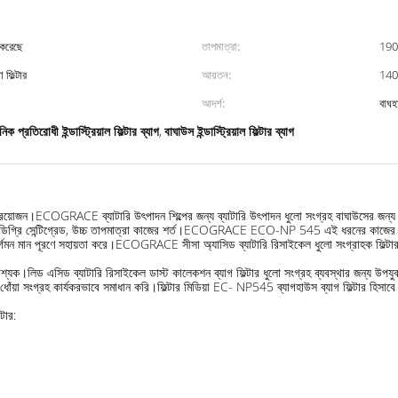
 করেছে
তাপমাত্রা:
190-
 ফিল্টার
আয়তন:
140
আদর্শ:
বাঘহা
নিক প্রতিরোধী ইন্ডাস্ট্রিয়াল ফিল্টার ব্যাগ
বাঘাউস ইন্ডাস্ট্রিয়াল ফিল্টার ব্যাগ
,
ল্টার প্রয়োজন।ECOGRACE ব্যাটারি উৎপাদন শিল্পের জন্য ব্যাটারি উৎপাদন ধুলো সংগ্রহ বাঘাউসের জন্য 
ডিগ্রি সেন্টিগ্রেড, উচ্চ তাপমাত্রা কাজের শর্ত।ECOGRACE ECO-NP 545 এই ধরনের কাজের পরিস্
ের নির্গমন মান পূরণে সহায়তা করে।ECOGRACE সীসা অ্যাসিড ব্যাটারি রিসাইকেল ধুলো সংগ্রাহক ফিল্টা
া আবশ্যক।লিড এসিড ব্যাটারি রিসাইকেল ডাস্ট কালেকশন ব্যাগ ফিল্টার ধুলো সংগ্রহ ব্যবস্থার জন্য উপযু
বং ধোঁয়া সংগ্রহ কার্যকরভাবে সমাধান করি।ফিল্টার মিডিয়া EC- NP545 ব্যাগহাউস ব্যাগ ফিল্টার হিস
টার: