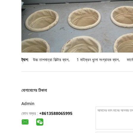
ট্যাগ:
উচ্চ তাপমাত্রা ফিল্টার ব্যাগ
,
1 মাইক্রন ধুলো সংগ্রাহক ব্যাগ
,
ফার্ন
যোগাযোগের ঠিকানা
Admin
ফোন নম্বর :
+8613588065995