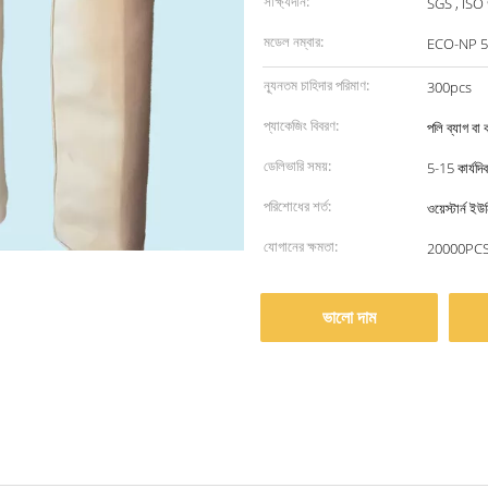
সাক্ষ্যদান:
SGS , ISO
মডেল নম্বার:
ECO-NP 5
ন্যূনতম চাহিদার পরিমাণ:
300pcs
প্যাকেজিং বিবরণ:
পলি ব্যাগ বা 
ডেলিভারি সময়:
5-15 কার্যদি
পরিশোধের শর্ত:
ওয়েস্টার্ন ইউ
যোগানের ক্ষমতা:
20000PCS 
ভালো দাম