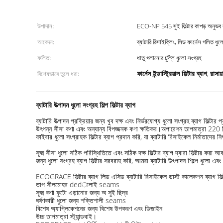
উপাদান:
ECO-NP 545 সুই ফিল্টার কাপড় অনুভব
আবেদন:
ব্যাটারি রিসাইক্লিং, লিড ফার্নেস গলিত ধুলো
ফলিত:
ধাতু গলানোর চুল্লি ধুলো সংগ্রহ
ফার্নেস ইন্ডাস্ট্রিয়াল ফিল্টার ব্যাগ
রাসায়
বিশেষভাবে তুলে ধরা:
,
ব্যাটারি উত্পাদন ধুলো সংগ্রহ শিল্প ফিল্টার ব্যাগ
ব্যাটারি উত্পাদন প্রক্রিয়ার জন্য খুব দক্ষ এবং নির্ভরযোগ্য ধুলো সংগ্রহ ব্যাগ ফি
উৎপন্ন সীসা কণা এবং অন্যান্য বিপজ্জনক কণা ক্ষতিকর।অপারেশন তাপমাত্রা 220 
ফাইবার ধুলো সংগ্রাহক ফিল্টার ব্যাগ প্রদান করি, যা ব্যাটারি রিসাইকেল নির্মাতাদ
সূক্ষ্ম সীসা ধুলো সঠিক পরিস্থিতিতে এবং সঠিক দক্ষ ফিল্টার ব্যাগ দ্বারা ফিল্টার কর
জন্য ধুলো সংগ্রহ ব্যাগ ফিল্টার সরবরাহ করি, আমরা ব্যাটারি উৎপাদন শিল্পে ধুলো এ
ECOGRACE ফিল্টার ব্যাগ লিড এসিড ব্যাটারি রিসাইকেল ডাস্ট কালেকশন ব্যাগ ফিল্
তাপ সীলমোহর dedালাই seams
সূক্ষ্ম কণা ফুটো এড়ানোর জন্য অ সুই ছিদ্র
ঘর্ষণকারী ধুলো জন্য শক্তিশালী seams
বিশেষ অ্যাপ্লিকেশনের জন্য বিশেষ উপকরণ এবং ডিজাইন
উচ্চ তাপমাত্রা স্ট্যান্ডবাই।