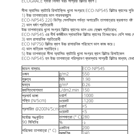
ECOGRACE দ্বারা নির্মিত খরচ সাশ্রয়ী ফিল্টার ব্যাগ।
সীসা অ্যাসিড ব্যাটারি রিসাইক্লিং ধুলো সংগ্রহে ECO-NP545 ফিল্টার ব্যাগের সুবি
1) উচ্চ তাপমাত্রায় ভাল পারফরম্যান্স
ECO-NP545 220 ডিগ্রি সেলসিয়াস পর্যন্ত অপারেটিং তাপমাত্রায় ক্রমাগত নষ্ট হ
2) ভাল ঘর্ষণ প্রতিরোধী
উচ্চ তাপমাত্রায় ধুলো সংগ্রহ ফিল্টার ব্যাগের ভাল এবং ফ্লেক্স প্রতিরোধ;
ECO-NP545 এর দীর্ঘ কর্মজীবন স্বাভাবিক ফিল্টার ব্যাগের তিনগুণেরও বেশি সময় দ
3) ভাল রাসায়নিক প্রতিরোধী
ECO NP750 ফিল্টার ব্যাগ উচ্চ রাসায়নিক পরিবেশে ভাল কাজ করে।
4) ভাল মাত্রিক স্থায়িত্ব।
5) উচ্চ তাপমাত্রা সীসা অ্যাসিড ব্যাটারি ধুলো সংগ্রহ ব্যাগ ফিল্টার রিসাইকেল
ECO-NP545 হল উচ্চ তাপমাত্রা পরিস্রাবণ ব্যবস্থায় সাশ্রয়ী ফিল্টার মাধ্যম, যেখ
মডেল নাম্বার.
ECO-NP545
ওজন
g/m2
550
পুরুত্ব
মিমি
1.90
ঘনত্ব
g/m³
0.26
ব্যাপ্তিযোগ্যতা
L/dm2.min
150
ওয়ার্প
-1000
প্রসার্য ভাঙ্গা
শক্তি (N/5cm)
ওয়েফট
-1200
ওয়ার্প
<5
প্রসারিত @200N/5cm
ওয়েফট
<5
তাপমাত্রা (° C)
280
সর্বোচ্চ সঙ্কুচিত
90 মিনিটের
%
-১
একটানা
200
পরিষেবা তাপমাত্রা (° C)
তাত্ক্ষণিক
240