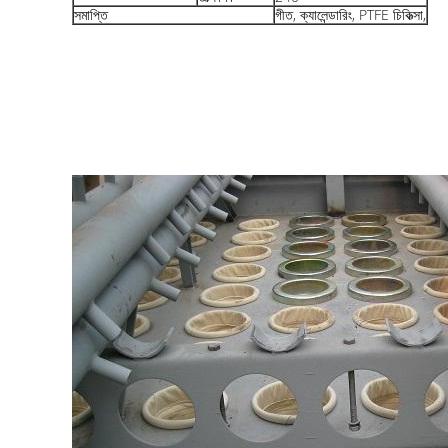
সমাপ্তি
গীত, ক্যালেন্ডারিং, PTFE চিকিত্সা,