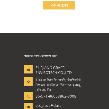
এখন যোগাযোগ
আমাদের সাথে যোগাযোগ করুন
ZHEJIANG GRACE
ENVIROTECH CO.,LTD
100 নং জিয়াংবিন আরডি, লিঙ্গজিয়াউউ
শিল্পাঞ্চল, ওয়েনিয়ান, জিয়াওশন, হ্যাংজু,
ঝেজিয়াং, চীন
86-571-86058862-8008
ecograce@dust-